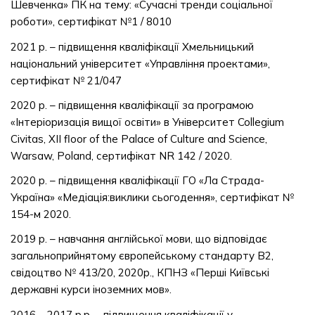
Шевченка» ПК на тему: «Сучасні тренди соціальної
роботи», сертифікат №1 / 8010
2021 р. – підвищення кваліфікації Хмельницький
національний університет «Управління проектами»,
сертифікат № 21/047
2020 р. – підвищення кваліфікації за програмою
«Інтеріоризація вищої освіти» в Університет Collegium
Civitas, XII floor of the Palace of Culture and Science,
Warsaw, Poland, сертифікат NR 142 / 2020.
2020 р. – підвищення кваліфікації ГО «Ла Страда-
Україна» «Медіація:виклики сьогодення», сертифікат №
154-м 2020.
2019 р. – навчання англійської мови, що відповідає
загальноприйнятому європейському стандарту В2,
свідоцтво № 413/20, 2020р., КПНЗ «Перші Київські
державні курси іноземних мов».
2016 – 2017 р.р. – підвищення кваліфікації у