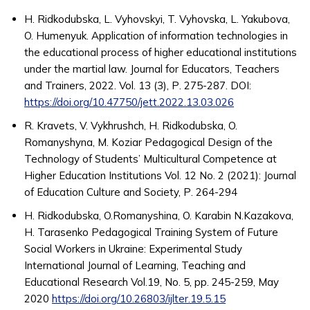
H. Ridkodubska, L. Vyhovskyi, T. Vyhovska, L. Yakubova,
O. Humenyuk. Application of information technologies in
the educational process of higher educational institutions
under the martial law. Journal for Educators, Teachers
and Trainers, 2022. Vol. 13 (3), Р. 275-287. DOI:
https://doi.org/10.47750/jett.2022.13.03.026
R. Kravets, V. Vykhrushch, H. Ridkodubska, O.
Romanyshynа, M. Koziar Pedagogical Design of the
Technology of Students’ Multicultural Competence at
Higher Education Institutions Vol. 12 No. 2 (2021): Journal
of Education Culture and Society, Р. 264-294
H. Ridkodubska, O.Romanyshіnа, O. Karabin N.Kazakova,
H. Tarasenko Pedagogical Training System of Future
Social Workers in Ukraine: Experimental Study
International Journal of Learning, Teaching and
Educational Research Vol.19, No. 5, pp. 245-259, May
2020
https://doi.org/10.26803/ijlter.19.5.15