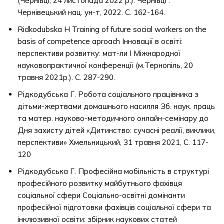
(Чернівці, 24 листопада 2022 р.). Чернівці :
Чернівецький нац. ун-т, 2022. С. 162-164.
Ridkodubska Н Training of future social workers on the
basis of competence aproach Інновації в освіті:
перспективи розвитку: мат-ли І Міжнародної
науковопрактичної конференції (м.Тернопіль, 20
травня 2021р.). С. 287-290.
Рідкодубська Г. Робота соціального працівника з
дітьми-жертвами домашнього насилля Зб. наук. праць
та матер. науково-методичного онлайн-семінару до
Дня захисту дітей «Дитинство: сучасні реалії, виклики,
перспективи» Хмельницький, 31 травня 2021, С. 117-
120
Рідкодубська Г. Професійна мобільність в структурі
професійного розвитку майбутнього фахівця
соціальної сфери Соціально-освітні домінанти
професійної підготовки фахівців соціальної сфери та
інклюзивної освіти: збірник наукових статей