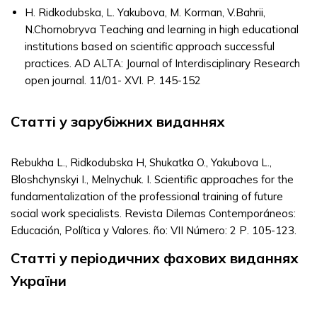
H. Ridkodubska, L. Yakubova, M. Korman, V.Bahrii,
N.Chornobryva Teaching and learning in high educational
institutions based on scientific approach successful
practices. AD ALTA: Journal of Interdisciplinary Research
open journal. 11/01- XVI. P. 145-152
Статті у зарубіжних виданнях
Rebukha L., Ridkodubska Н, Shukatka O., Yakubova L.,
Bloshchynskyi I., Melnychuk. I. Scientific approaches for the
fundamentalization of the professional training of future
social work specialists. Revista Dilemas Contemporáneos:
Educación, Política y Valores. ño: VII Número: 2 Р. 105-123.
Статті у періодичних фахових виданнях
України