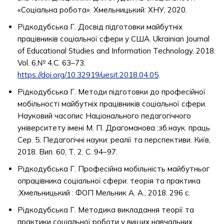
«Соціальна робота». Хмельницький: ХНУ, 2020.
Рідкодубська Г. Досвід підготовки майбутніх
працівників соціальної сфери у США. Ukrainian Journal
of Educational Studies and Information Technology. 2018.
Vol. 6,№ 4.С. 63–73.
https://doi.org/10.32919/uesit.2018.04.05
.
Рідкодубська Г. Методи підготовки до професійної
мобільності майбутніх працівників соціальної сфери.
Науковий часопис Національного педагогічного
університету імені М. П. Драгоманова :зб.наук. праць
Сер. 5: Педагогічні науки: реалії та перспективи. Київ,
2018. Вип. 60, Т. 2. С. 94–97.
Рідкодубська Г. Професійна мобільність майбутньог
опрацівника соціальної сфери: теорія та практика
:Хмельницький : ФОП Мельник А. А., 2018. 296 с.
Рідкодубська Г. Методика викладання теорії та
практики соціальної роботи у вищих навчальних