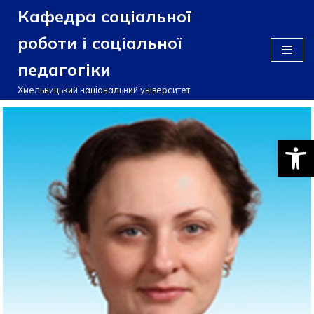
Кафедра соціальної
Перейти
роботи і соціальної
до
педагогіки
вмісту
Хмельницький національний університет
Відкри