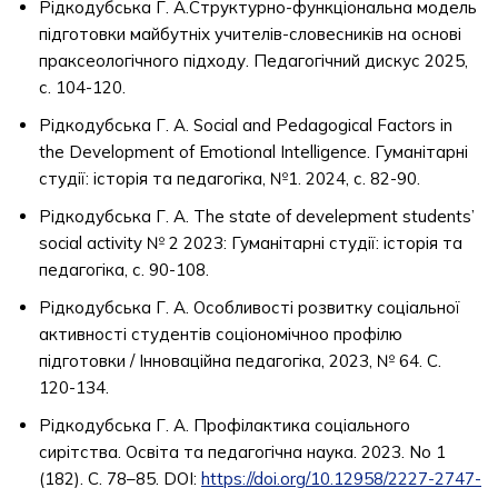
Рідкодубська Г. А.Структурно-функціональна модель
підготовки майбутніх учителів-словесників на основі
праксеологічного підходу. Педагогічний дискус 2025,
с. 104-120.
Рідкодубська Г. А. Social and Pedagogical Factors in
the Development of Emotional Intelligence. Гуманітарні
студії: історія та педагогіка, №1. 2024, с. 82-90.
Рідкодубська Г. А. The state of develepment students’
social activity № 2 2023: Гуманітарні студії: історія та
педагогіка, с. 90-108.
Рідкодубська Г. А. Особливості розвитку соціальної
активності студентів соціономічноо профілю
підготовки / Інноваційна педагогіка, 2023, № 64. С.
120-134.
Рідкодубська Г. А. Профілактика соціального
сирітства. Освіта та педагогічна наука. 2023. No 1
(182). С. 78–85. DOI:
https://doi.org/10.12958/2227-2747-