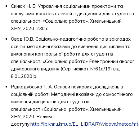
Синюк Н. В. Управління соціальними проєктами та
послугами: конспект лекцій з дисципліни для студентів
спеціальності «Соціальна робота». Хмельницький:
ХНУ, 2020. 230 с.
Овод Ю.В. Соціально-педагогічна робота в закладах
освіти: методичні вказівки до вивчення дисципліни та
виконання контрольної роботи для студентів
спеціальності «Соціальна робота» Електронний аналог
друкованого видання (Сертифікат №61е/19) від
8.01.2020 р.
Рідкодубська Г. А. Основи наукових досліджень в
соціальній роботі Методичні вказівки до самостійного
вивчення дисципліни для студентів
спеціальності«Соціальна робота». Хмельницький:
ХНУ, 2020. Режим
доступу:
http://lib.khnu.km.ua/EL_LIBRARY/vidavn/metod/m