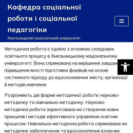
Кафедра соціальної
Перейти
роботи і соціальної
до
педагогіки
вмісту
Хмельницький національний університет
Методична робота є однією з основних складових
освітнього процесу в Хмельницькому національному
Відкри
університеті. Вона спрямована на вирішення завдань
підвищення якості підготовки фахівців на основі
системного підходу до вдосконалення змісту, організації
й методів навчання.
Розрізняють дві форми методичної роботи: науково-
методичну та навчально-методичну. Науково-
методична робота зорієнтована на створення нових
принципів і методів ефективного управління освітнім
процесом. Навчально-методична робота спрямована на
методичне забезпечення та вдосконалення існуючих