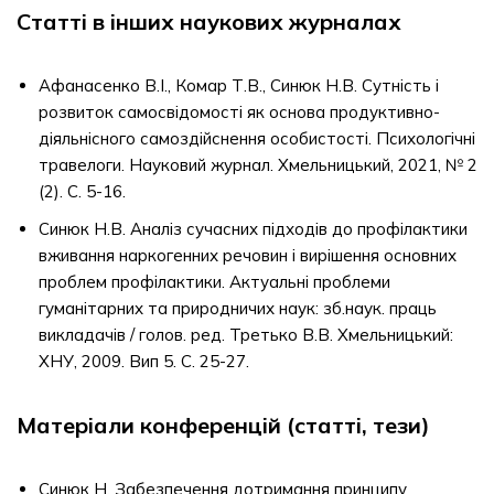
Статті в інших наукових журналах
Афанасенко В.І., Комар Т.В., Синюк Н.В. Сутність і
розвиток самосвідомості як основа продуктивно-
діяльнісного самоздійснення особистості. Психологічні
травелоги. Науковий журнал. Хмельницький, 2021, № 2
(2). С. 5-16.
Синюк Н.В. Аналіз сучасних підходів до профілактики
вживання наркогенних речовин і вирішення основних
проблем профілактики. Актуальні проблеми
гуманітарних та природничих наук: зб.наук. праць
викладачів / голов. ред. Третько В.В. Хмельницький:
ХНУ, 2009. Вип 5. С. 25-27.
Матеріали конференцій (статті, тези)
Синюк Н. Забезпечення дотримання принципу