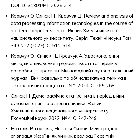
DOI: 10.31891/PT-2025-2-4.
Кравчук О.,Синюк Н., Кравчук Д. Review and analysis of
data processing information technologies in the course of
modern computer science. Вісник Хмельницького
національного університету. Серія: Технічні науки Том
349 № 2 (2025), С. 511-514.
Кравчук О., Синюк Н., Кравчук А. Удосконалення
методів оцінювання трудомісткості та термінів
розробки ІТ-проєктів. Міжнародний науково-технічний
журнал «Вимірювальна та обчислювальна техніка в
технологічних процесах». №1 2024. С. 265-268.
Синюк Н. Демографічна статистика в період війни:
сучасний стан та основні виклики. Вісник
Хмельницького національного університету.
Економічні науки.2022. № 4. С. 242-249.
Наталія Ратушняк, Наталія Синюк. Міжнародна
співпраця України як чинник реалізації освітніх