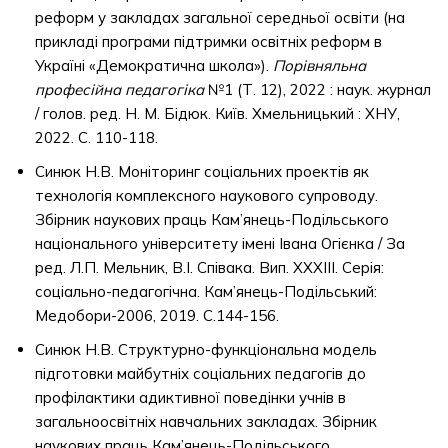
реформ у закладах загальної середньої освіти (на
прикладі програми підтримки освітніх реформ в
Україні «Демократична школа»).
Порівняльна
професійна педагогіка
№1 (Т. 12), 2022 : наук. журнал
/ голов. ред. Н. М. Бідюк. Київ. Хмельницький : ХНУ,
2022. С. 110-118.
Синюк Н.В. Моніторинг соціальних проектів як
технологія комплексного наукового супроводу.
Збірник наукових праць Кам’янець-Подільського
національного університету імені Івана Огієнка / За
ред. Л.П. Мельник, В.І. Співака. Вип. ХХХІІІ. Серія:
соціально-педагогічна. Кам’янець-Подільський:
Медобори-2006, 2019. С.144-156.
Синюк Н.В. Структурно-функціональна модель
підготовки майбутніх соціальних педагогів до
профілактики адиктивної поведінки учнів в
загальноосвітніх навчальних закладах. Збірник
наукових праць Кам’янець-Подільського