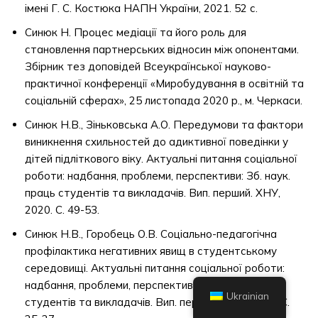
імені Г. С. Костюка НАПН України, 2021. 52 с.
Синюк Н. Процес медіації та його роль для
становлення партнерських відносин між опонентами.
Збірник тез доповідей Всеукраїнської науково-
практичної конференції «Миробудування в освітній та
соціальній сферах», 25 листопада 2020 р., м. Черкаси.
Синюк Н.В., Зіньковська А.О. Передумови та фактори
виникнення схильностей до адиктивної поведінки у
дітей підліткового віку. Актуальні питання соціальної
роботи: надбання, проблеми, перспективи: Зб. наук.
праць студентів та викладачів. Вип. перший. ХНУ,
2020. С. 49-53.
Синюк Н.В., Горобець О.В. Соціально-педагогічна
профілактика негативних явищ в студентському
середовищі. Актуальні питання соціальної роботи:
надбання, проблеми, перспективи: Зб. наук. праць
Ukrainian
студентів та викладачів. Вип. перший. ХНУ, 2020. С.