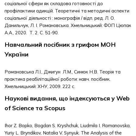
соціальної сфери як складова готовності до
профілактики адикцій. Теоретичні та методичні аспекти
соціальної діяльності : монографія / відп. ред. Л. О.
Данильчук, Л. І. Романовська. Хмельницький: ФОП Цюпак
А.А., 2020. Т. 2. С. 51-90.
Навчальний посібник з грифом МОН
України
Романовська Л.І., Джигун Л.М., Синюк Н.В. Теорія та
практика реабілітаційної роботи: навч. посібник.
Хмельницький: ХНУ, 2009. 222 с.
Наукові видання, що індексуються у Web
of Science та Scopus
Ihor Z. Bopko, Bogdan S. Kryshchuk, Liudmila I. Romanovska,
Yuriy L. Bryndikov, Natalia V. Synyuk. The Analysis of the