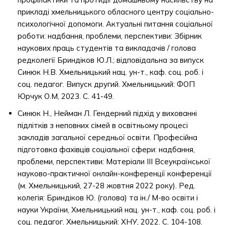
прикладі хмельницького обласного центру соціально-
психологічної допомоги. Актуальні питання соціальної
роботи: надбання, проблеми, перспективи: Збірник
наукових праць студентів та викладачів / голова
редколегії Бриндіков Ю.Л.; відповідальна за випуск
Синюк Н.В. Хмельницький нац. ун-т., каф. соц. роб. і
соц. педагог. Випуск другий. Хмельницький: ФОП
Юрчук О.М, 2023. С. 41-49.
Синюк Н., Нейман Л. Гендерний підхід у вихованні
підлітків з неповних сімей в освітньому процесі
закладів загальної середньої освіти. Професійна
підготовка фахівців соціальної сфери: надбання,
проблеми, перспективи: Матеріали ІІІ Всеукраїнської
науково-практичної онлайн-конференції конференції
(м. Хмельницький, 27-28 жовтня 2022 року). Ред.
колегія: Бриндіков Ю. (голова) та ін./ М-во освіти і
науки України, Хмельницький нац. ун-т., каф. соц. роб. і
соц. педагог. Хмельницький: ХНУ, 2022. С. 104-108.