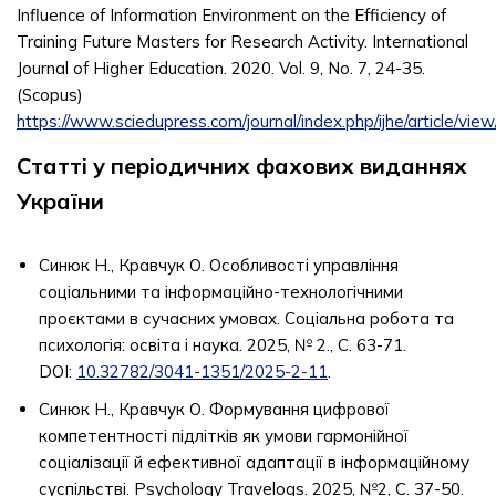
Influence of Information Environment on the Efficiency of
Training Future Masters for Research Activity. International
Journal of Higher Education. 2020. Vol. 9, No. 7, 24-35.
(Scopus)
https://www.sciedupress.com/journal/index.php/ijhe/article/vie
Статті у періодичних фахових виданнях
України
Синюк Н., Кравчук О. Особливості управління
соціальними та інформаційно-технологічними
проєктами в сучасних умовах. Соціальна робота та
психологія: освіта і наука. 2025, № 2., С. 63-71.
DOI:
10.32782/3041-1351/2025-2-11
.
Синюк Н., Кравчук О. Формування цифрової
компетентності підлітків як умови гармонійної
соціалізації й ефективної адаптації в інформаційному
суспільстві. Psychology Travelogs. 2025, №2, С. 37-50.