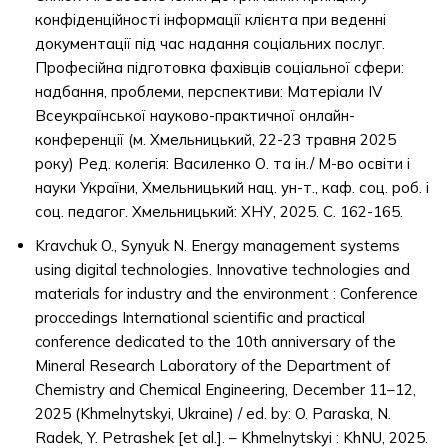
конфіденційності інформації клієнта при веденні
документації під час надання соціальних послуг.
Професійна підготовка фахівців соціальної сфери:
надбання, проблеми, перспективи: Матеріали IV
Всеукраїнської науково-практичної онлайн-
конференції (м. Хмельницький, 22-23 травня 2025
року) Ред. колегія: Василенко О. та ін./ М-во освіти і
науки України, Хмельницький нац. ун-т., каф. соц. роб. і
соц. педагог. Хмельницький: ХНУ, 2025. С. 162-165.
Kravchuk O., Synyuk N. Energy management systems
using digital technologies. Innovative technologies and
materials for industry and the environment : Conference
proccedings International scientific and practical
conference dedicated to the 10th anniversary of the
Mineral Research Laboratory of the Department of
Chemistry and Chemical Engineering, December 11–12,
2025 (Khmelnytskyi, Ukraine) / ed. by: O. Paraska, N.
Radek, Y. Petrashek [et al.]. – Khmelnytskyi : KhNU, 2025.