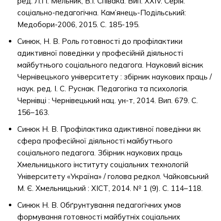
ред. Л.П. Мельник, В.І. Співака. Вип. ХХIV. Серія:
соціально-педагогічна. Кам’янець-Подільський:
Медобори-2006, 2015. С. 185-195.
Синюк, Н. В. Роль готовності до профілактики
адиктивної поведінки у професійній діяльності
майбутнього соціального педагога. Науковий вісник
Чернівецького університету : збірник наукових праць /
наук. ред. І. С. Руснак. Педагогіка та психологія.
Чернівці : Чернівецький нац. ун-т, 2014. Вип. 679. С.
156–163.
Синюк Н. В. Профілактика адиктивної поведінки як
сфера професійної діяльності майбутнього
соціального педагога. Збірник наукових праць
Хмельницького інституту соціальних технологій
Університету «Україна» / голова редкол. Чайковський
М. Є. Хмельницький : ХІСТ, 2014. № 1 (9). С. 114–118.
Синюк Н. В. Обґрунтування педагогічних умов
формування готовності майбутніх соціальних