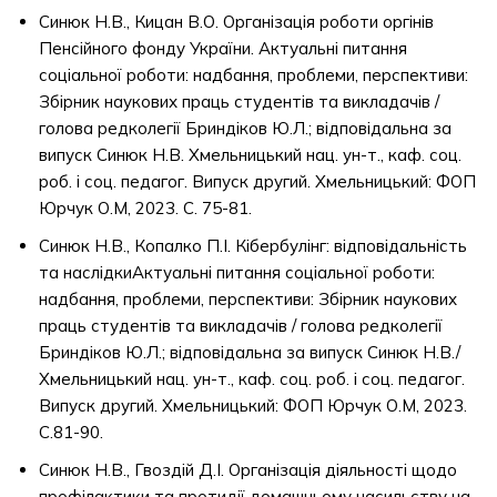
Синюк Н.В., Кицан В.О. Організація роботи оргінів
Пенсійного фонду України. Актуальні питання
соціальної роботи: надбання, проблеми, перспективи:
Збірник наукових праць студентів та викладачів /
голова редколегії Бриндіков Ю.Л.; відповідальна за
випуск Синюк Н.В. Хмельницький нац. ун-т., каф. соц.
роб. і соц. педагог. Випуск другий. Хмельницький: ФОП
Юрчук О.М, 2023. С. 75-81.
Синюк Н.В., Копалко П.І. Кібербулінг: відповідальність
та наслідкиАктуальні питання соціальної роботи:
надбання, проблеми, перспективи: Збірник наукових
праць студентів та викладачів / голова редколегії
Бриндіков Ю.Л.; відповідальна за випуск Синюк Н.В./
Хмельницький нац. ун-т., каф. соц. роб. і соц. педагог.
Випуск другий. Хмельницький: ФОП Юрчук О.М, 2023.
С.81-90.
Синюк Н.В., Гвоздій Д.І. Організація діяльності щодо
профілактики та протидії домашньому насильству на