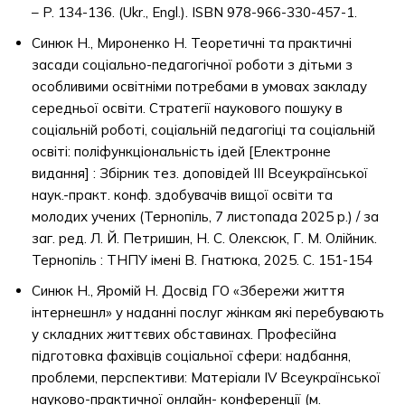
– P. 134-136. (Ukr., Engl.). ISBN 978-966-330-457-1.
Синюк Н., Мироненко Н. Теоретичні та практичні
засади соціально-педагогічної роботи з дітьми з
особливими освітніми потребами в умовах закладу
середньої освіти. Стратегії наукового пошуку в
соціальній роботі, соціальній педагогіці та соціальній
освіті: поліфункціональність ідей [Електронне
видання] : Збірник тез. доповідей ІІІ Всеукраїнської
наук.-практ. конф. здобувачів вищої освіти та
молодих учених (Тернопіль, 7 листопада 2025 р.) / за
заг. ред. Л. Й. Петришин, Н. С. Олексюк, Г. М. Олійник.
Тернопіль : ТНПУ імені В. Гнатюка, 2025. С. 151-154
Синюк Н., Яромій Н. Досвід ГО «Збережи життя
інтернешнл» у наданні послуг жінкам які перебувають
у складних життєвих обставинах. Професійна
підготовка фахівців соціальної сфери: надбання,
проблеми, перспективи: Матеріали IV Всеукраїнської
науково-практичної онлайн- конференції (м.