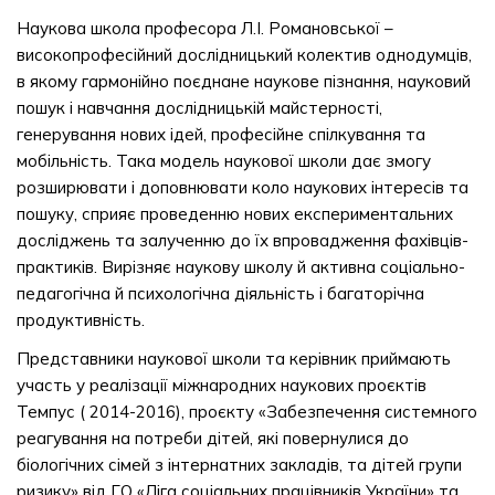
Наукова школа професора Л.І. Романовської –
високопрофесійний дослідницький колектив однодумців,
в якому гармонійно поєднане наукове пізнання, науковий
пошук і навчання дослідницькій майстерності,
генерування нових ідей, професійне спілкування та
мобільність. Така модель наукової школи дає змогу
розширювати і доповнювати коло наукових інтересів та
пошуку, сприяє проведенню нових експериментальних
досліджень та залученню до їх впровадження фахівців-
практиків. Вирізняє наукову школу й активна соціально-
педагогічна й психологічна діяльність і багаторічна
продуктивність.
Представники наукової школи та керівник приймають
участь у реалізації міжнародних наукових проєктів
Темпус ( 2014-2016), проєкту «Забезпечення системного
реагування на потреби дітей, які повернулися до
біологічних сімей з інтернатних закладів, та дітей групи
ризику» від ГО «Ліга соціальних працівників України» та