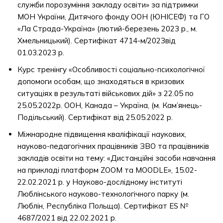
служби порозуміння закладу освіти» за підтримки
МОН України, Дитячого фонду ООН (ЮНІСЕФ) та ГО
«Ла Страда-Україна» (лютий-березень 2023 р., м.
Хмельницький). Сертифікат 4714-м/2023від
01.03.2023 р.
Курс тренінгу «Особливості соціально-психологічної
допомоги особам, що знаходяться в кризових
ситуаціях в результаті військових дій» з 22.05 по
25.05.2022р. ООН, Канада – Україна, (м. Кам’янець-
Подільський). Сертифікат від 25.05.2022 р.
Міжнародне підвищення кваліфікації наукових,
науково-педагогічних працівників ЗВО та працівників
закладів освіти на тему: «Дистанційні засоби навчання
на прикладі платформ ZOOM та MOODLE», 15.02-
22.02.2021 р. у Науково-дослідному інституті
Люблінського науково-технологічного парку (м.
Люблін, Республіка Польща). Сертифікат ES №
4687/2021 від 22.02.2021 р.