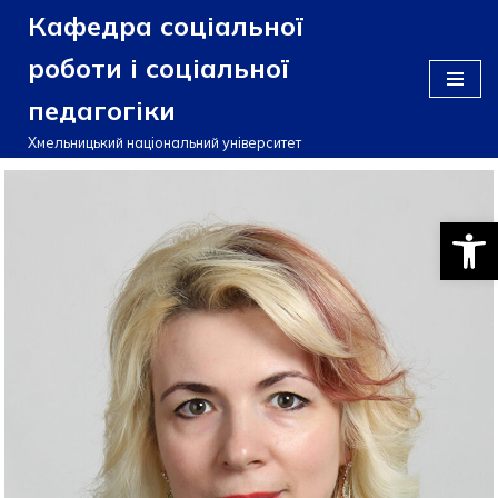
Кафедра соціальної
Перейти
роботи і соціальної
до
педагогіки
вмісту
Хмельницький національний університет
Відкри