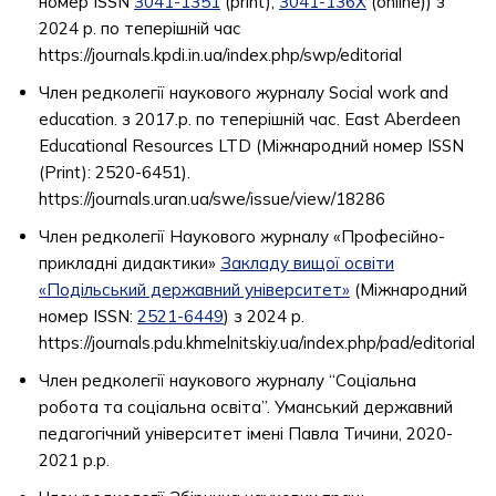
номер ISSN
3041-1351
(print),
3041-136X
(online)) з
2024 р. по теперішній час
https://journals.kpdi.in.ua/index.php/swp/editorial
Член редколегії наукового журналу Social work and
education. з 2017.р. по теперішній час. East Aberdeen
Educational Resources LTD (Міжнародний номер ISSN
(Print): 2520-6451).
https://journals.uran.ua/swe/issue/view/18286
Член редколегії Наукового журналу «Професійно-
прикладні дидактики»
Закладу вищої освіти
«Подільський державний університет»
(Міжнародний
номер ISSN:
2521-6449
) з 2024 р.
https://journals.pdu.khmelnitskiy.ua/index.php/pad/editorial
Член редколегії наукового журналу “Соціальна
робота та соціальна освіта”. Уманський державний
педагогічний університет імені Павла Тичини, 2020-
2021 р.р.