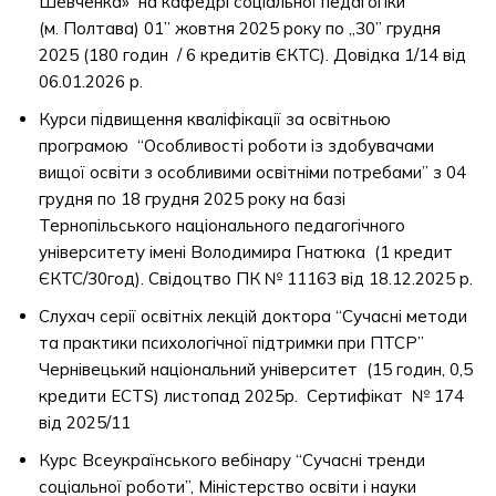
Шевченка» на кафедрі соціальної педагогіки
(м. Полтава) 01” жовтня 2025 року по „30” грудня
2025 (180 годин / 6 кредитів ЄКТС). Довідка 1/14 від
06.01.2026 р.
Курси підвищення кваліфікації за освітньою
програмою “Особливості роботи із здобувачами
вищої освіти з особливими освітніми потребами” з 04
грудня по 18 грудня 2025 року на базі
Тернопільського національного педагогічного
університету імені Володимира Гнатюка (1 кредит
ЄКТС/30год). Свідоцтво ПК № 11163 від 18.12.2025 р.
Слухач серії освітніх лекцій доктора “Cучасні методи
та практики психологічної підтримки при ПТСР”
Чернівецький національний університет (15 годин, 0,5
кредити ECTS) листопад 2025р. Сертифікат № 174
від 2025/11
Курс Всеукраїнського вебінару “Сучасні тренди
соціальної роботи”, Міністерство освіти і науки