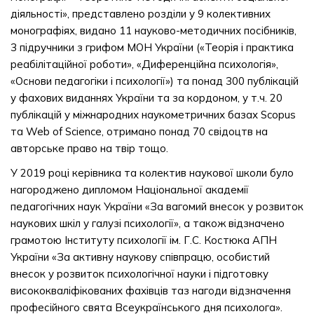
діяльності», представлено розділи у 9 колективних
монографіях, видано 11 науково-методичних посібників,
3 підручники з грифом МОН України («Теорія і практика
реабілітаційної роботи», «Диференційна психологія»,
«Основи педагогіки і психології») та понад 300 публікацій
у фахових виданнях України та за кордоном, у т.ч. 20
публікацій у міжнародних наукометричних базах Scopus
та Web of Science, отримано понад 70 свідоцтв на
авторське право на твір тощо.
У 2019 році керівника та колектив наукової школи було
нагороджено дипломом Національної академії
педагогічних наук України «За вагомий внесок у розвиток
наукових шкіл у галузі психології», а також відзначено
грамотою Інституту психології ім. Г.С. Костюка АПН
України «За активну наукову співпрацю, особистий
внесок у розвиток психологічної науки і підготовку
висококваліфікованих фахівців таз нагоди відзначення
професійного свята Всеукраїнського дня психолога».