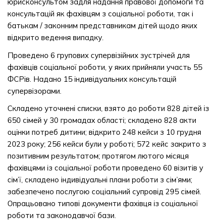
юрисконсультом задля надання правової допомоги та
консультацій як фахівцям з соціальної роботи, так і
батькам / законним представникам дітей щодо яких
відкрито ведення випадку.
Проведено 6 групових супервізійних зустрічей для
фахівців соціальної роботи, у яких прийняли участь 55
ФСРів. Надано 15 індивідуальних консультацій
супервізорами.
Складено уточнені списки, взято до роботи 828 дітей із
650 сімей у 30 громадах області; складено 828 акти
оцінки потреб дитини; відкрито 248 кейси з 10 грудня
2023 року; 256 кейси були у роботі; 572 кейс закрито з
позитивним результатом; протягом лютого місяця
фахівцями із соціальної роботи проведено 60 візитів у
сім’ї, складено індивідуальні плани роботи з сім’ями;
забезпечено послугою соціальний супровід 295 сімей.
Опрацьовано типові документи фахівця із соціальної
роботи та законодавчої бази.