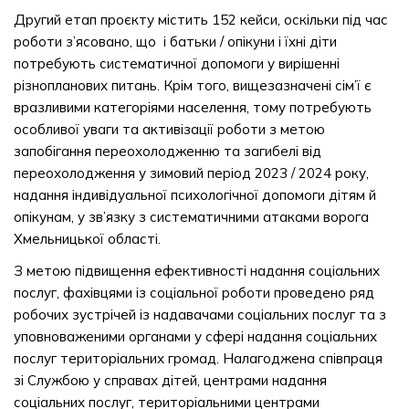
Другий етап проєкту містить 152 кейси, оскільки під час
роботи з’ясовано, що і батьки / опікуни і їхні діти
потребують систематичної допомоги у вирішенні
різнопланових питань. Крім того, вищезазначені сім’ї є
вразливими категоріями населення, тому потребують
особливої уваги та активізації роботи з метою
запобігання переохолодженню та загибелі від
переохолодження у зимовий період 2023 / 2024 року,
надання індивідуальної психологічної допомоги дітям й
опікунам, у зв’язку з систематичними атаками ворога
Хмельницької області.
З метою підвищення ефективності надання соціальних
послуг, фахівцями із соціальної роботи проведено ряд
робочих зустрічей із надавачами соціальних послуг та з
уповноваженими органами у сфері надання соціальних
послуг територіальних громад. Налагоджена співпраця
зі Службою у справах дітей, центрами надання
соціальних послуг, територіальними центрами