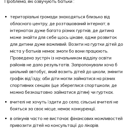
Проблема, які озвучують батьки :
територіальні громади знаходяться близько від
обласного центру, де розташований інтернат; в
інтернатах дуже багато різних гуртків, де дитина
може знайти для себе щось цікаве, адже розвиток
для дитини дуже важливий. Возити на гуртки дітей до
міста у батьків немає змоги бо вони працюють.
Проведена зустріч із начальником відділу освіти
районів не дало результатів. Запропонували хоча б
шкільний автобус, який возить дітей до школи, змінити
графік від’їзду, аби діти могли займатися на різних
спортивних секціях (ще збереглися спортшколи, де
можна безкоштовно займатися дітям) чи гуртках.
вчителі не хочуть їздити до села, сільські вчителі не
бояться за своє місце, немає конкуренції.
в опікунів часто не вистачає фінансових можливостей
привозити дітей на консультації до лікарів.