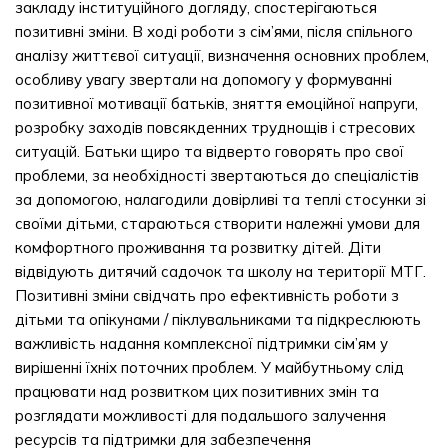
закладу інституційного догляду, спостерігаються
позитивні зміни. В ході роботи з сім’ями, після спільного
аналізу життєвої ситуації, визначення основних проблем,
особливу увагу звертали на допомогу у формуванні
позитивної мотивації батьків, зняття емоційної напруги,
розробку заходів повсякденних труднощів і стресових
ситуацій. Батьки щиро та відверто говорять про свої
проблеми, за необхідності звертаються до спеціалістів
за допомогою, налагодили довірливі та теплі стосунки зі
своїми дітьми, стараються створити належні умови для
комфортного проживання та розвитку дітей. Діти
відвідують дитячий садочок та школу на території МТГ.
Позитивні зміни свідчать про ефективність роботи з
дітьми та опікунами / піклувальниками та підкреслюють
важливість надання комплексної підтримки сім’ям у
вирішенні їхніх поточних проблем. У майбутньому слід
працювати над розвитком цих позитивних змін та
розглядати можливості для подальшого залучення
ресурсів та підтримки для забезпечення