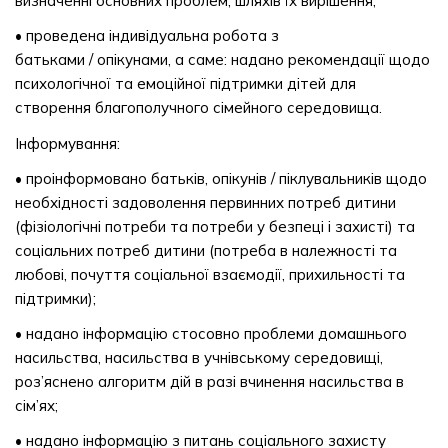
визначенні основних проблем, шляхів їх вирішення;
• проведена індивідуальна робота з
батьками / опікунами, а саме: надано рекомендації щодо
психологічної та емоційної підтримки дітей для
створення благополучного сімейного середовища.
Інформування:
• проінформовано батьків, опікунів / піклувальників щодо
необхідності задоволення первинних потреб дитини
(фізіологічні потреби та потреби у безпеці і захисті) та
соціальних потреб дитини (потреба в належності та
любові, почуття соціальної взаємодії, прихильності та
підтримки);
• надано інформацію стосовно проблеми домашнього
насильства, насильства в учнівському середовищі,
роз’яснено алгоритм дій в разі вчинення насильства в
сім’ях;
• надано інформацію з питань соціального захисту