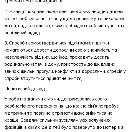
травми і негативний досвід.
2. Різниця поколінь: люди пенсійного віку нерідко далекі
від потреб сучасного світу щодо розвитку та виховання
дітей, надто підлітків, яким необхідна особлива увага та
особливий підхід.
3. Способи самоствердитися підлітками: підлітки
намагаються довести дорослим свою значимість та
незалежність від них, що іноді проходить досить
радикально (втечі з дому, пристрасть до шкідливих
звичок, шкільні прогули, конфлікти з дорослими, агресія у
спроби втрутитися приватне життя).
Позитивний досвід:
У роботі з даними сім’ями, дотримувались свого
особистісного переконання, що кожна сім’я потребує
підтримки та повинна отримати шанс змінитися на
краще. Завдяки спільним зусиллям усіх залучених
фахівців, в сім’ях, де дітей було повернуто до матерів з