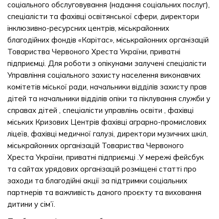
соціального обслуговування (надання соціальних послуг),
спеціалісти та фахівці освітянської сфери, директори
інклюзивно-ресурсних центрів, міськрайонних
благодійних фондів «Карітас», міськрайонних організацій
Товариства Червоного Хреста України, приватні
підприємці. Для роботи з опікунами залучені спеціалісти
Управління соціального захисту населення виконавчих
комітетів міської ради, начальники відділів захисту прав
дітей та начальники відділів опіки та піклування служби у
справах дітей , спеціалісти управлінь освіти , фахівці
міських Кризових Центрів фахівці аграрно-промислових
ліцеїв, фахівці медичної галузі, директори музичних шкіл,
міськрайонних організацій Товариства Червоного
Хреста України, приватні підприємці .У мережі фейсбук
та сайтах урядових організацій розміщені статті про
заходи та благодійні акції за підтримки соціальних
партнерів та важливість даного проєкту та виховання
дитини у сім’ї.