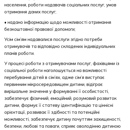
населення, роботи надавачів соціальних послуг, умов
отримання даних послуг;
• надано інформацію щодо можливості отримання
безкоштовної правової допомоги;
Усім сім’ям надавалися послуги згідно потреби
отримувачів та відповідно складених індивідуальних
планів роботи.
У процесі роботи з отримувачами послуг, фахівцями із
соціальної роботи наголошується на важливості
перебування дітей в сім’ях, адже сім’я виступає
первинним мікросередовищем дитини, відіграє
вирішальне значення у формуванні її особистості,
забезпечує фізичний, емоційний, розумовий розвиток
дитини, формує її статеву ідентифікацію та ціннісні
орієнтації, розвиває її здібності та потенційні
можливості, забезпечує дитину почуттям захищеності,
безпеки, любові та поваги, сприяє оволодінню дитиною