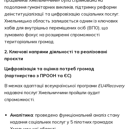
працівників Хмельниччини» була спрямована на
подолання гуманітарних викликів, підтримку реформи
деінституціалізації та цифровізацію соціальних послуг.
Хмельницька область залишається одним із ключових
хабів для внутрішньо переміщених осіб (ВПО), що
зумовило фокус на розширенні спроможності
територіальних громад.
2. Ключові напрями діяльності та реалізовані
проєкти
Цифровізація та оцінка потреб громад
(партнерство з ПРООН та ЄС)
В межах адаптації всеукраїнської програми
EU4Recovery
надавачі послуг Хмельниччини пройшли аудит
спроможності.
Аналітика
: проведено функціональний аналіз стану
надання соціальних послуг у 5 пілотних громадах
Хмельницької області.