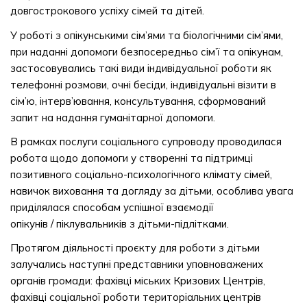
довгострокового успіху сімей та дітей.
У роботі з опікунськими сім’ями та біологічними сім’ями,
при наданні допомоги безпосередньо сім’ї та опікунам,
застосовувались такі види індивідуальної роботи як
телефонні розмови, очні бесіди, індивідуальні візити в
сім’ю, інтерв’ювання, консультування, сформований
запит на надання гуманітарної допомоги.
В рамках послуги соціального супроводу проводилася
робота щодо допомоги у створенні та підтримці
позитивного соціально-психологічного клімату сімей,
навичок виховання та догляду за дітьми, особлива увага
приділялася способам успішної взаємодії
опікунів / піклувальників з дітьми-підлітками.
Протягом діяльності проєкту для роботи з дітьми
залучались наступні представники уповноважених
органів громади: фахівці міських Кризових Центрів,
фахівці соціальної роботи територіальних центрів