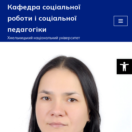
Кафедра соціальної
Перейти
роботи і соціальної
до
педагогіки
вмісту
Хмельницький національний університет
Відкри