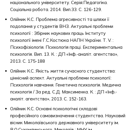
національного університету. Серія:Педагогіка.
Соціальна робота. 2014. Вип.33. С. 126-129.
Олійник К.С. Проблема агресивності та шляхи її
подолання у студентів ВНЗ. Актуальні проблеми
психології : Збірник наукових праць Інституту
психології імені Г.С.Костюка НАПН України. Т. V. :
Психофізіологія. Психологія праці. Експериментальна
психологія. Вип. 13. К. : ДП «Інф.-аналіт. агентство»,
2013. С. 175-188
Олійник К.С. Якість життя сучасного студентства:
ціннісний аспект. Актуальні проблеми психології:
Психологія навчання. Генетична психологія. Медична
психологія / За ред. С.Д. Максименка. К. : ДП «Інф.-
аналіт. агентство», 2013. С. 152-163.
Олійник К.С. Основні психологічні складові
професійного самовизначення студентства. Науковий
вісник Миколаївського державного університету ім.
В.О.Сухомлинського. Миколаїв : МНУ ім.