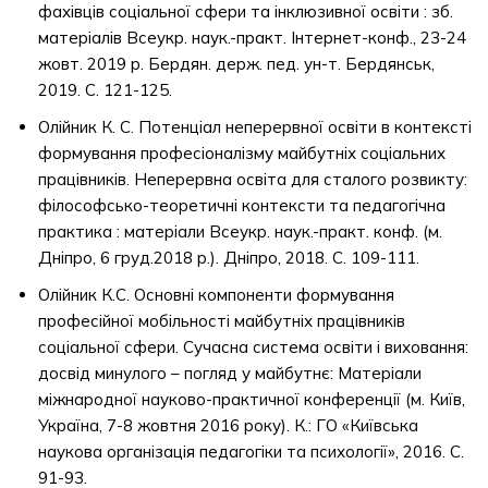
фахівців соціальної сфери та інклюзивної освіти : зб.
матеріалів Всеукр. наук.-практ. Інтернет-конф., 23-24
жовт. 2019 р. Бердян. держ. пед. ун-т. Бердянськ,
2019. С. 121-125.
Олійник К. С. Потенціал неперервної освіти в контексті
формування професіоналізму майбутніх соціальних
працівників. Неперервна освіта для сталого розвикту:
філософсько-теоретичні контексти та педагогічна
практика : матеріали Всеукр. наук.-практ. конф. (м.
Дніпро, 6 груд.2018 р.). Дніпро, 2018. С. 109-111.
Олійник К.С. Основні компоненти формування
професійної мобільності майбутніх працівників
соціальної сфери. Сучасна система освіти і виховання:
досвід минулого – погляд у майбутнє: Матеріали
міжнародної науково-практичної конференції (м. Київ,
Україна, 7-8 жовтня 2016 року). К.: ГО «Київська
наукова організація педагогіки та психології», 2016. С.
91-93.