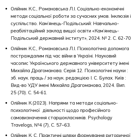
Олійник К.С., Романовська Л.І. Соціально-економічні
методи соціальної роботи за сучасних умов. Інклюзія і
суспільство. Кам’янець-Подільський: Навчально-
реабілітаційний заклад вищої освіти «Кам’янець-
Подільський державний інститут», 2024. № 2. С. 62-70
Олійник К.С., Романовська Л.І. Психологічна допомога
постраждалим під час війни в Україні. Науковий
часопис Українського державного університету імені
Михайла Драгоманова. Серія 12. Психологічні науки :
зб. наук. праць / за наук. редакцією І. С. Булах. Київ :
Вид-во УДУ імені Михайла Драгоманова, 2024. Вип.
25 (70). С. 54-61.
Олійник К.(2023). Напрями та методи соціально-
психологічної діяльності щодо професійного
самовизначення старшокласників. Psychology
Travelogs, №4 (7), С. 57–63.
Олійник К. С. Практичні шляхи формування риторичної