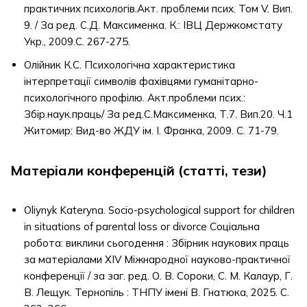
практичних психологів.Акт. проблеми псих. Том V. Вип.
9. / За ред. С.Д. Максименка. К.: ІВЦ Держкомстату
Укр., 2009.С. 267-275.
Олійник К.С. Психологічна характеристика
інтерпретації символів фахівцями гуманітарно-
психологічного профілю. Акт.проблеми псих.:
Збір.наук.праць/ За ред.С.Максименка, Т.7. Вип.20. Ч.1
Житомир: Вид-во ЖДУ ім. І. Франка, 2009. С. 71-79.
Матеріали конференцій (статті, тези)
Oliynyk Kateryna. Socio-psychological support for children
in situations of parental loss or divorce Соціальна
робота: виклики сьогодення : Збірник наукових праць
за матеріалами ХІV Міжнародної науково-практичної
конференції / за заг. ред. О. В. Сороки, С. М. Калаур, Г.
В. Лещук. Тернопіль : ТНПУ імені В. Гнатюка, 2025. С.