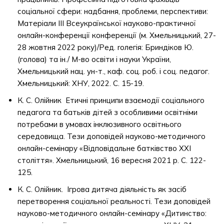
соціальної сфери: надбання, проблеми, перспективи:
Матеріали ІІІ Всеукраїнської науково-практичної
онлайн-конференції конференції (м. Хмельницький, 27-
28 жовтня 2022 року)/Ред. rолегія: Бриндіков Ю.
(голова) та ін./ М-во освіти і науки України,
Хмельницький нац. ун-т., каф. соц. роб. і соц. педагог.
Хмельницький: ХНУ, 2022. С. 15-19.
К. С. Олійник Етичні принципи взаємодії соціального
педагога та батьків дітей з особливими освітніми
потребами в умовах інклюзивного освітнього
середовища. Тези доповідей науково-методичного
онлайн-семінару «Відповідальне батківство XXI
століття». Хмельницький, 16 вересня 2021 р. С. 122-
125.
К. С. Олійник. Ігрова дитяча діяльність як засіб
перетворення соціальної реальності. Тези доповідей
науково-методичного онлайн-семінару «Дитинство: