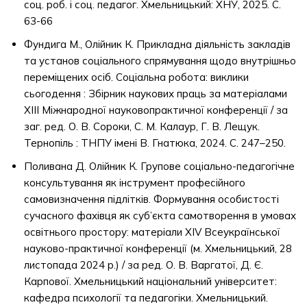
соц. роб. і соц. педагог. Хмельницький: ХНУ, 2025. С.
63-66
Фундига М., Олійник К. Прикладна діяльність закладів
та установ соціального спрямування щодо внутрішньо
переміщених осіб. Соціальна робота: виклики
сьогодення : Збірник наукових праць за матеріалами
ХІІІ Міжнародної науковопрактичної конференції / за
заг. ред. О. В. Сороки, С. М. Калаур, Г. В. Лещук.
Тернопіль : ТНПУ імені В. Гнатюка, 2024. С. 247–250.
Поливана Д. Олійник К. Групове соціально-педагогічне
консультування як інструмент професійного
самовизначення підлітків. Формування особистості
сучасного фахівця як суб’єкта самотворення в умовах
освітнього простору: матеріали ХІV Всеукраїнської
науково-практичної конференції (м. Хмельницький, 28
листопада 2024 р.) / за ред. О. В. Варгатої, Д. Є.
Карпової. Хмельницький національний університет:
кафедра психології та педагогіки. Хмельницький.