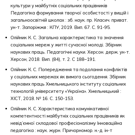
культури у майбутніх соціальних працівників
Педагогіка формування творчої особистості у вищій і
загальноосвітній школах : зб. наук. пр. Класич. приват.
ун-т. Запоріжжя : КПУ, 2019. Вип. 67. С. 91-95.
Олійник К. C. Загальна характеристика та значення
соціальних мереж у житті сучасної молоді. Збірник
наукових праць. Педагогічні науки. Херсон. держ. ун-т.
Херсон, 2018. Вип. (84), т. 2. С 188–191.
Олійник К. С. Попередження та подолання конфліктів
у соціальних мережах як вимога сьогодення. Збірник
наукових праць Хмельницького інституту соціальних
технологій університету «Україна». Хмельницький :
ХІСТ, 2018. № 16. С. 150-153.
Олійник К. С. Характеристика комунікативної
компетентності майбутніх соціальних працівників як
невід’ємної складової професіоналізму Інноваційна
педагогіка : наук. журн. Причорномор. н.-д. ін-т