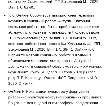
педагогіки. Хмельницький : ПП Заколодний М.І., 2020.
Вип. 1. С. 82-85.
К. С. Олійник Особливості використання технології
коучингу в соціальній роботі. Актуальні питання
соціальної роботи: надбання, проблеми, перспективи :
зб. наук. пр. студентів та викладачів / голова редкол.
Л. І. Романовська ; відп. за вип. О. В. Юрченко ; ХНУ,
каф. соц. роботи і соц. педагогіки. Хмельницький : ПП
Заколодний М.І., 2020. Вип. 1. С. 38-41. Олійник К. С.
Форми та методи соціальної роботи з людьми з
обмеженими можливостями здоров’я. Актуальні
дослідження в соціальній сфері : матеріали XV міжнар.
наук.-практ. конф. (м. Одеса, 18 трав. 2020 р.) / гол.
ред. В. В. Корнещук. Одеса : ФОП Бондаренко М. О.,
2020. С. 75-77.
Олійник К. Роль дидактичних ігор у формуванні
риторичної культури майбутніх соціальних працівників.
Соціально-освітні домінанти професійної підготовки