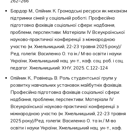
262–266
Бардар М., Олійник К. Громадські ресурси як механізм
підтримки сімей у соціальній роботі. Професійна
підготовка фахівців соціальної сфери: надбання,
проблеми, перспективи: Матеріали ІV Всеукраїнської
науково-практичної конференції з міжнародною
участю (м. Хмельницький, 22-23 травня 2025 року)/
Ред. rолегія: Василенко О. та ін./ М-во освіти і науки
України, Хмельницький нац. ун-т., каф. соц. роб. і соц.
педагог. Хмельницький: ХНУ, 2025. С.122-124
Олійник К., Ровінець В. Роль студентської групи у
розвитку навчальних установок майбутніх фахівців.
Професійна підготовка фахівців соціальної сфери:
надбання, проблеми, перспективи: Матеріали ІV
Всеукраїнської науково-практичної конференції з
міжнародною участю (м. Хмельницький, 22-23 травня
2025 року)/Ред. rолегія: Василенко О. та ін./ М-во
освіти і науки України, Хмельницький нац. ун-т., каф.