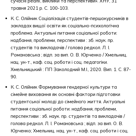
сучасні реалії, виклики та перспективи». ХНУ, 31
травня 2021 р. С. 100-103.
К. С. Олійник Соціалізація студентів-першокурсників в
закладах вищої освіти як соціально-психологічна
проблема. Актуальні питання соціальної роботи:
надбання, проблеми, перспективи : зб. наук. пр.
студентів та викладачів / голова редкол. Л. І.
Романовська ; відп. за вип. О. В. Юрченко / Хмельниц.
нац. ун-т., каф. соц. роботи і соц. педагогіки.
Хмельницький : ПП Заколодний М.І., 2020. Вип. 1. С. 87-
90.
К. С. Олійник Формування гендерної культури та
сімейне виховання як основні фактори підготовки
студентської молоді до сімейного життя. Актуальні
питання соціальної роботи: надбання, проблеми,
перспективи : зб. наук. пр. студентів та викладачів /
голова редкол. Л. І. Романовська ; відп. за вип. О. В.
Юрченко; Хмельниц. нац. ун-т., каф. соц. роботи і соц.