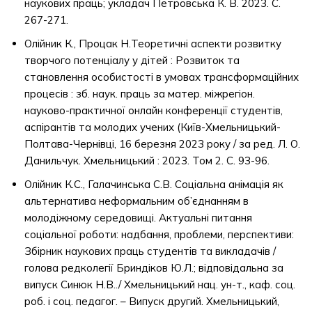
наукових праць; укладач Петровська К. В. 2023. С.
267-271.
Олійник К., Процак Н.Теоретичні аспекти розвитку
творчого потенціалу у дітей : Розвиток та
становлення особистості в умовах трансформаційних
процесів : зб. наук. праць за матер. міжрегіон.
науково-практичної онлайн конференції студентів,
аспірантів та молодих учених (Київ-Хмельницький-
Полтава-Чернівці, 16 березня 2023 року / за ред. Л. О.
Данильчук. Хмельницький : 2023. Том 2. С. 93-96.
Олійник К.С., Галачинська С.В. Соціальна анімація як
альтернатива неформальним об’єднанням в
молодіжному середовищі. Актуальні питання
соціальної роботи: надбання, проблеми, перспективи:
Збірник наукових праць студентів та викладачів /
голова редколегії Бриндіков Ю.Л.; відповідальна за
випуск Синюк Н.В../ Хмельницький нац. ун-т., каф. соц.
роб. і соц. педагог. – Випуск другий. Хмельницький,