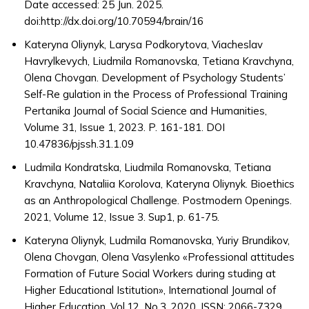
Date accessed: 25 Jun. 2025.
doi:http://dx.doi.org/10.70594/brain/16
Kateryna Oliynyk, Larysa Podkorytova, Viacheslav
Havrylkevych, Liudmila Romanovska, Tetiana Kravchyna,
Olena Chovgan. Development of Psychology Students’
Self-Re gulation in the Process of Professional Training
Pertanika Journal of Social Science and Humanities,
Volume 31, Issue 1, 2023. P. 161-181. DOI
10.47836/pjssh.31.1.09
Ludmila Кondratska, Liudmila Romanovska, Tetiana
Kravchyna, Nataliia Korolova, Kateryna Oliynyk. Bioethics
as an Anthropological Challenge. Postmodern Openings.
2021, Volume 12, Issue 3. Sup1, p. 61-75.
Kateryna Oliynyk, Ludmila Romanovska, Yuriy Brundikov,
Olena Chovgan, Olena Vasylenko «Professional attitudes
Formation of Future Social Workers during studing at
Higher Educational Istitution», International Journal of
Higher Education, Vol.12, No.3, 2020, ISSN: 2066-7329