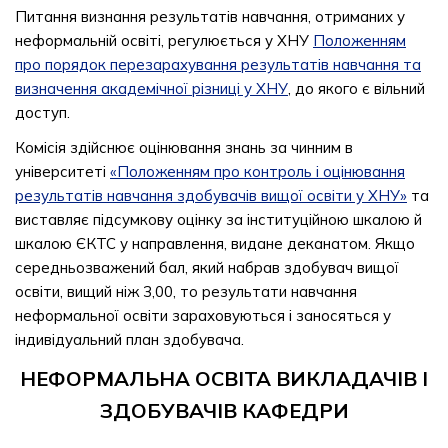
Питання визнання результатів навчання, отриманих у
неформальній освіті, регулюється у ХНУ
Положенням
про порядок перезарахування результатів навчання та
визначення академічної різниці у ХНУ
, до якого є вільний
доступ.
Комісія здійснює оцінювання знань за чинним в
університеті
«Положенням про контроль і оцінювання
результатів навчання здобувачів вищої освіти у ХНУ»
та
виставляє підсумкову оцінку за інституційною шкалою й
шкалою ЄКТС у направлення, видане деканатом. Якщо
середньозважений бал, який набрав здобувач вищої
освіти, вищий ніж 3,00, то результати навчання
неформальної освіти зараховуються і заносяться у
індивідуальний план здобувача.
НЕФОРМАЛЬНА ОСВІТА ВИКЛАДАЧІВ І
ЗДОБУВАЧІВ КАФЕДРИ