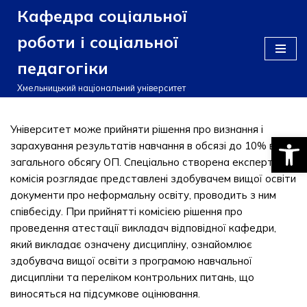
Кафедра соціальної
Перейти
роботи і соціальної
до
педагогіки
вмісту
Хмельницький національний університет
Університет може прийняти рішення про визнання і
Відкри
зарахування результатів навчання в обсязі до 10% від
загального обсягу ОП. Спеціально створена експертна
комісія розглядає представлені здобувачем вищої освіти
документи про неформальну освіту, проводить з ним
співбесіду. При прийнятті комісією рішення про
проведення атестації викладач відповідної кафедри,
який викладає означену дисципліну, ознайомлює
здобувача вищої освіти з програмою навчальної
дисципліни та переліком контрольних питань, що
виносяться на підсумкове оцінювання.