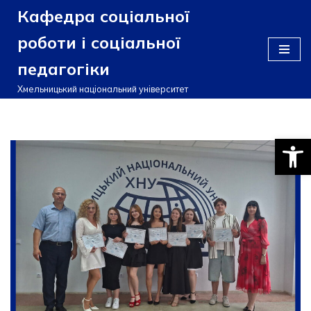
Кафедра соціальної
Перейти
роботи і соціальної
до
педагогіки
вмісту
Хмельницький національний університет
Відкри