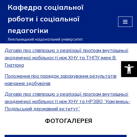
Кафедра соціальної
Перейти
роботи і соціальної
до
педагогіки
вмісту
Хмельницький національний університет
Договір про співпрацю з реалізації програм внутрішньої
академічної мобільності між ХНУ та ТНПУ імені В.
Відкри
Гнатюка
Положення про порядок зарахування результатів
навчання здобувачів
Договір про співпрацю з реалізації програм внутрішньої
академічної мобільності між ХНУ та НРЗВО “Кам’янець-
Подільський державний інститут”
ФОТОГАЛЕРЕЯ