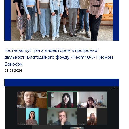
Гостьова зустріч з директором з програмної
діяльності Благодійного фонду «Team4UA» Гійомом
Баносом
01.06.2026